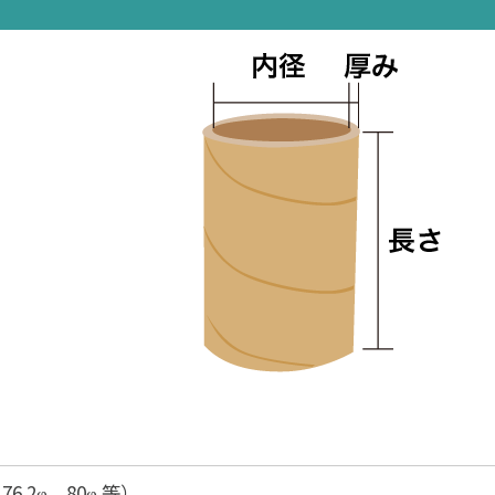
76.2φ、80φ 等）