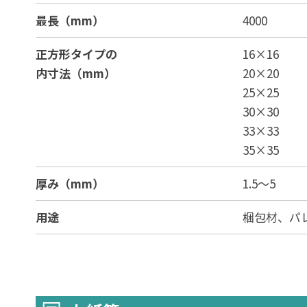
最長（mm）
4000
正方形タイプの
16×16
内寸法（mm）
20×20
25×25
30×30
33×33
35×35
厚み（mm）
1.5～5
用途
梱包材、パ