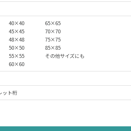
40×40
65×65
45×45
70×70
48×48
75×75
50×50
85×85
55×55
その他サイズにも
60×60
レット桁