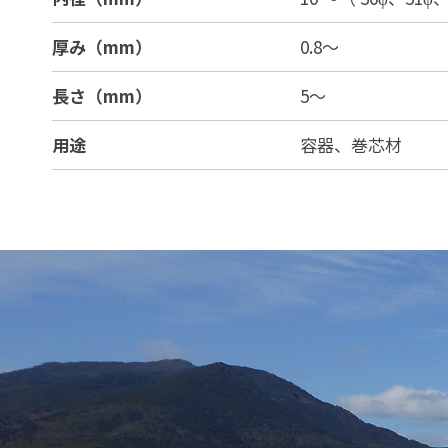
厚み（mm）
0.8～
長さ（mm）
5～
用途
容器、巻芯材