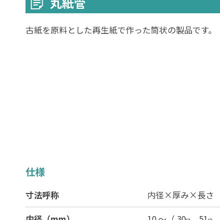
丸紙管
古紙を原料とした再生紙で作った筒状の製品です。
仕様
寸法呼称
内径×厚み×長さ
内径（mm）
10 ～（ 30φ、51φ、