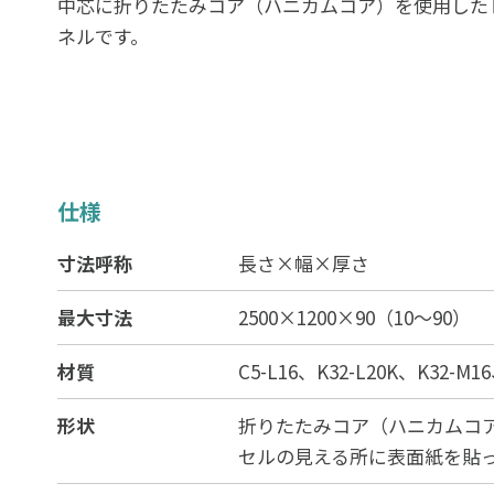
中芯に折りたたみコア（ハニカムコア）を使用した
ネルです。
仕様
寸法呼称
長さ×幅×厚さ
最大寸法
2500×1200×90（10～90）
材質
C5-L16、K32-L20K、K32-M
形状
折りたたみコア（ハニカムコ
セルの見える所に表面紙を貼