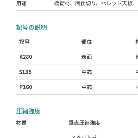
用途
緩衝材、間仕切り、パレット天板、
記号の説明
記号
部位
K280
表面
S135
中芯
P160
中芯
圧縮強度
材質
垂直圧縮強度
3.3kgf/c㎡