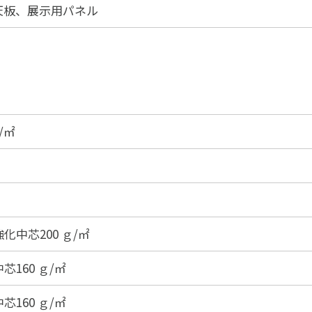
天板、展示用パネル
/㎡
化中芯200 ｇ/㎡
芯160 ｇ/㎡
芯160 ｇ/㎡