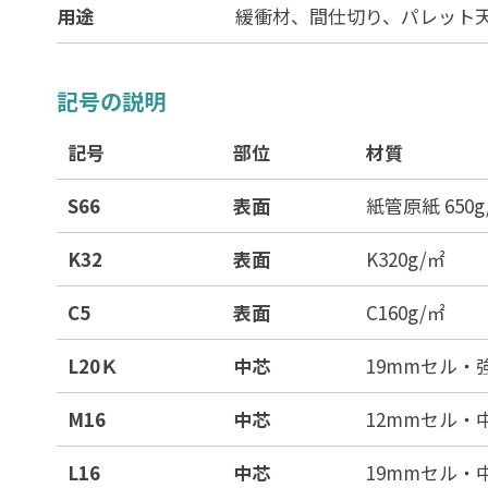
用途
緩衝材、間仕切り、パレット
記号の説明
記号
部位
材質
S66
表面
紙管原紙 650g
K32
表面
K320g/㎡
C5
表面
C160g/㎡
L20Ｋ
中芯
19mmセル・強
M16
中芯
12mmセル・中
L16
中芯
19mmセル・中