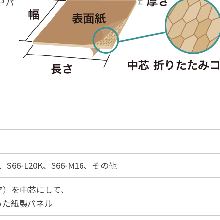
Ｐパ
16、S66-L20K、S66-M16、その他
ア）を中芯にして、
った紙製パネル