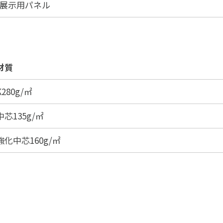
展示用パネル
材質
K280g/㎡
中芯135g/㎡
強化中芯160g/㎡