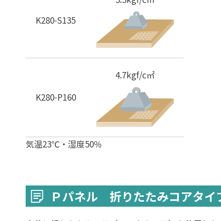
K280-S135
4.7kgf/c㎡
K280-P160
気温23℃・湿度50％
Ｐパネル 折りたたみコアタイ